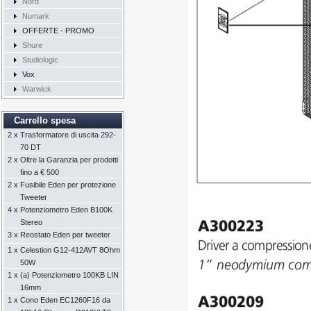
Nord
Numark
OFFERTE - PROMO
Shure
Studiologic
Vox
Warwick
Carrello spesa
2 x
Trasformatore di uscita 292-
70 DT
2 x
Oltre la Garanzia per prodotti
fino a € 500
2 x
Fusibile Eden per protezione
Tweeter
4 x
Potenziometro Eden B100K
Stereo
3 x
Reostato Eden per tweeter
1 x
Celestion G12-412AVT 8Ohm
50W
1 x
(a) Potenziometro 100KB LIN
16mm
1 x
Cono Eden EC1260F16 da