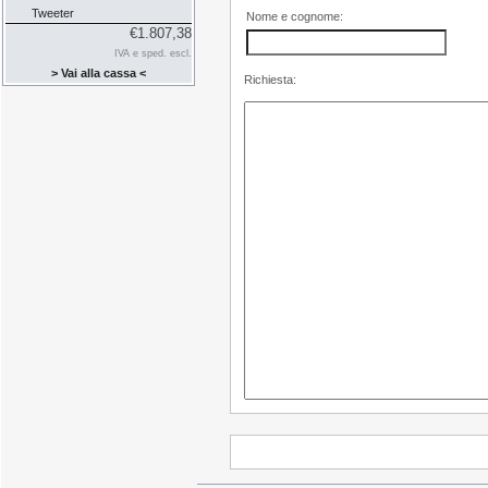
Tweeter
Nome e cognome:
€1.807,38
IVA e sped. escl.
> Vai alla cassa <
Richiesta: