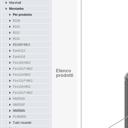
Marshall
Montarbo
Per prodotto
B108
B110
B112
B115
E616M MK2
Earth112
Earth118
Fire10A MK2
Fire10LP MK2
Elenco
Fire12A MK2
prodotti
Fire12LP MK2
Fire15A MK2
Fire15LP MK2
NM250A
NM250P
NM350A
PLM6800
Tutti i ricambi