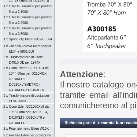
12" 16 Ohm per D212XLT8
1 x
Oltre la Garanzia per prodotti
fino a € 1000
1 x
Oltre la Garanzia per prodotti
fino a € 2000
1 x
Oltre la Garanzia per prodotti
fino a € 5000
1 x
Spring clip Marshall per EL84
1 x
Zoccolo valvola Marshall per
EL34 e 5881/6L6
2 x
Trasformatore di uscita
D4910 DE per 1974X
3 x
Cono Eden EC1060XL4 da
Attenzione
:
10" 4 Ohm per D210MBX,
D210XLT8,
Il nostro catalogo on
DC210XLT(METRO),
D410XLT4 e D810XLT8
tramite email all'ind
3 x
Trasformatore di uscita per
EL84 20/20
comunicheremo al più p
2 x
Cono Eden EC1060XL8 da
10" 8 Ohm per D210XLT4,
D410XLT8, D610XLT6 e
Richiesta parti di ricambio fuori cat
D810XLT4
1 x
Potenziometro Eden W10K
2 x
Fusibile Eden per protezione