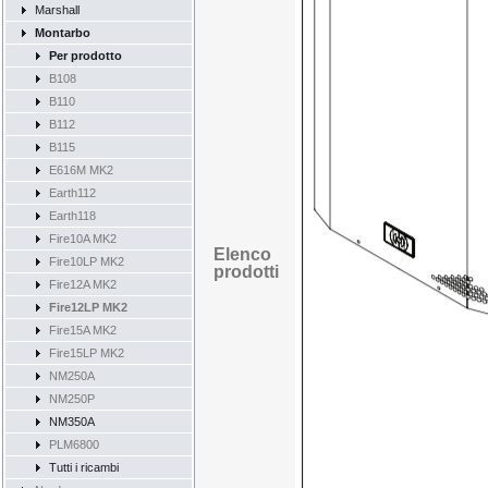
Marshall
Montarbo
Per prodotto
B108
B110
B112
B115
E616M MK2
Earth112
Earth118
Fire10A MK2
Elenco
Fire10LP MK2
prodotti
Fire12A MK2
Fire12LP MK2
Fire15A MK2
Fire15LP MK2
NM250A
NM250P
NM350A
PLM6800
Tutti i ricambi