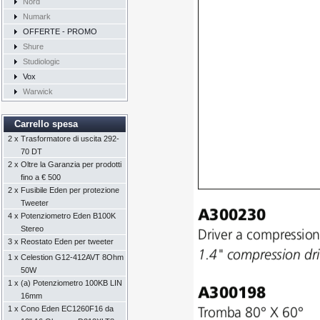
Nord
Numark
OFFERTE - PROMO
Shure
Studiologic
Vox
Warwick
Carrello spesa
2 x
Trasformatore di uscita 292-
70 DT
2 x
Oltre la Garanzia per prodotti
fino a € 500
2 x
Fusibile Eden per protezione
Tweeter
4 x
Potenziometro Eden B100K
Stereo
3 x
Reostato Eden per tweeter
1 x
Celestion G12-412AVT 8Ohm
50W
1 x
(a) Potenziometro 100KB LIN
16mm
1 x
Cono Eden EC1260F16 da