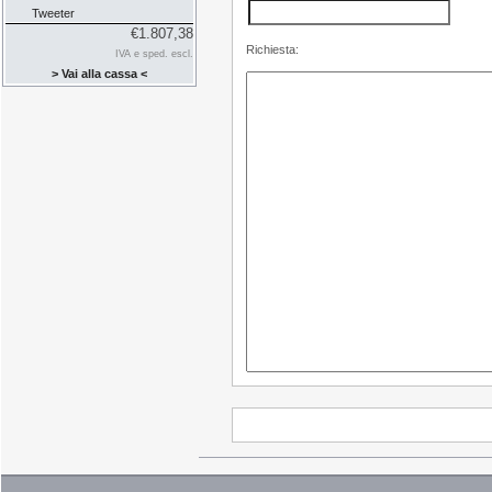
Tweeter
€1.807,38
Richiesta:
IVA e sped. escl.
> Vai alla cassa <