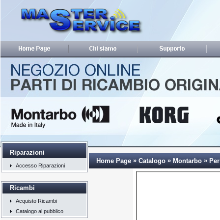
Riparazioni
»
»
»
Home Page
Catalogo
Montarbo
Per
Accesso Riparazioni
Ricambi
Acquisto Ricambi
Catalogo al pubblico