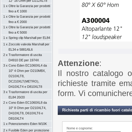
12" 16 Ohm per D212XLT8
1 x
Oltre la Garanzia per prodotti
fino a € 1000
1 x
Oltre la Garanzia per prodotti
fino a € 2000
1 x
Oltre la Garanzia per prodotti
fino a € 5000
1 x
Spring clip Marshall per EL84
1 x
Zoccolo valvola Marshall per
EL34 e 5881/6L6
2 x
Trasformatore di uscita
D4910 DE per 1974X
Attenzione
:
3 x
Cono Eden EC1060XL4 da
Il nostro catalogo 
10" 4 Ohm per D210MBX,
D210XLT8,
richieste tramite ema
DC210XLT(METRO),
D410XLT4 e D810XLT8
form. Vi comunicheremo
3 x
Trasformatore di uscita per
EL84 20/20
2 x
Cono Eden EC1060XL8 da
10" 8 Ohm per D210XLT4,
Richiesta parti di ricambio fuori cata
D410XLT8, D610XLT6 e
D810XLT4
1 x
Potenziometro Eden W10K
Nome e cognome:
2 x
Fusibile Eden per protezione