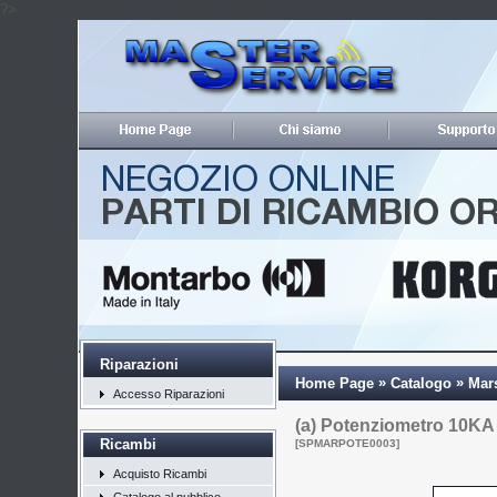
?>
Riparazioni
»
»
Home Page
Catalogo
Mar
Accesso Riparazioni
(a) Potenziometro 10K
Ricambi
[SPMARPOTE0003]
Acquisto Ricambi