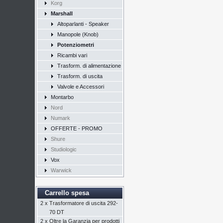
Korg
Marshall
Altoparlanti - Speaker
Manopole (Knob)
Potenziometri
Ricambi vari
Trasform. di alimentazione
Trasform. di uscita
Valvole e Accessori
Montarbo
Nord
Numark
OFFERTE - PROMO
Shure
Studiologic
Vox
Warwick
Carrello spesa
2 x
Trasformatore di uscita 292-
70 DT
2 x
Oltre la Garanzia per prodotti