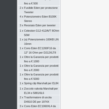
fino a € 500
2 x
Fusibile Eden per protezione
Tweeter
4 x
Potenziometro Eden B100K
Stereo
3 x
Reostato Eden per tweeter
1 x
Celestion G12-412AVT 8Ohm
50W
1 x
(a) Potenziometro 100KB LIN
16mm
1 x
Cono Eden EC1260F16 da
12" 16 Ohm per D212XLT8
1 x
Oltre la Garanzia per prodotti
fino a € 1000
1 x
Oltre la Garanzia per prodotti
fino a € 2000
1 x
Oltre la Garanzia per prodotti
fino a € 5000
1 x
Spring clip Marshall per EL84
1 x
Zoccolo valvola Marshall per
EL34 e 5881/6L6
2 x
Trasformatore di uscita
D4910 DE per 1974X
3 x
Cono Eden EC1060XL4 da