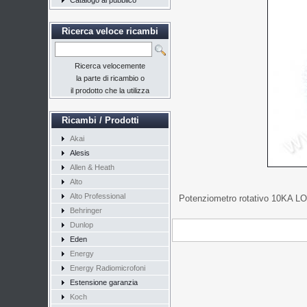
Catalogo al pubblico
Ricerca veloce ricambi
Ricerca velocemente
la parte di ricambio o
il prodotto che la utilizza
Ricambi / Prodotti
Akai
Alesis
Allen & Heath
Alto
Alto Professional
Potenziometro rotativo 10KA LO
Behringer
Dunlop
Eden
Energy
Energy Radiomicrofoni
Estensione garanzia
Koch