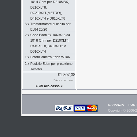
10" 4 Ohm per D210MBX,
D210XLT8,
DC210XLT(METRO),
D410XLT4 e D810XLT8
3 x
Trasformatore di uscita per
EL84 20/20
2 x
Cono Eden EC1060XL8 da
10" 8 Ohm per D210XLT4,
D410XLT8, D610XLT6 e
D810XLT4
1 x
Potenziometro Eden W10K
2 x
Fusibile Eden per protezione
Tweeter
€1.807,38
IVA e sped. escl.
> Vai alla cassa <
GARANZIA
|
POST
Copyright © 2006-2