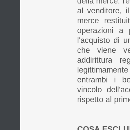
della merce, re
al venditore, i
merce restitui
operazioni a 
l'acquisto di 
che viene ve
addirittura r
legittimament
entrambi i be
vincolo dell'
rispetto al prim
COSA ESCLU