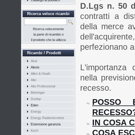
Catalogo al pubblico
D.Lgs n. 50 d
Ricerca veloce ricambi
contratti a di
della merce av
Ricerca velocemente
dell'acquire
la parte di ricambio o
il prodotto che la utilizza
perfezionano al
Ricambi / Prodotti
Akai
L'importanza 
Alesis
Allen & Heath
nella prevision
Alto
recesso.
Alto Professional
Behringer
Dunlop
POSSO E
Eden
RECESSO
Energy
Energy Radiomicrofoni
IN COSA 
Estensione garanzia
COSA ES
Koch