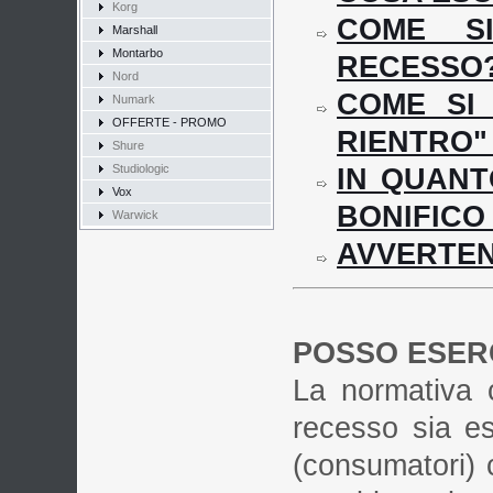
Korg
COME SI
Marshall
Montarbo
RECESSO
Nord
COME SI 
Numark
OFFERTE - PROMO
RIENTRO" 
Shure
Studiologic
IN QUANT
Vox
BONIFICO
Warwick
AVVERTE
POSSO ESERC
La normativa c
recesso sia es
(consumatori)