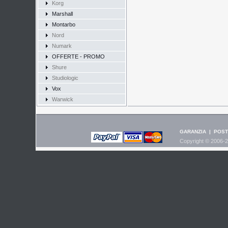
Korg
Marshall
Montarbo
Nord
Numark
OFFERTE - PROMO
Shure
Studiologic
Vox
Warwick
GARANZIA
|
POST
Copyright © 2006-2