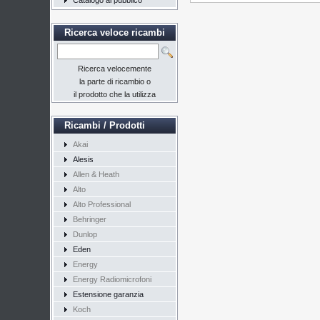
Catalogo al pubblico
Ricerca veloce ricambi
Ricerca velocemente
la parte di ricambio o
il prodotto che la utilizza
Ricambi / Prodotti
Akai
Alesis
Allen & Heath
Alto
Alto Professional
Behringer
Dunlop
Eden
Energy
Energy Radiomicrofoni
Estensione garanzia
Koch