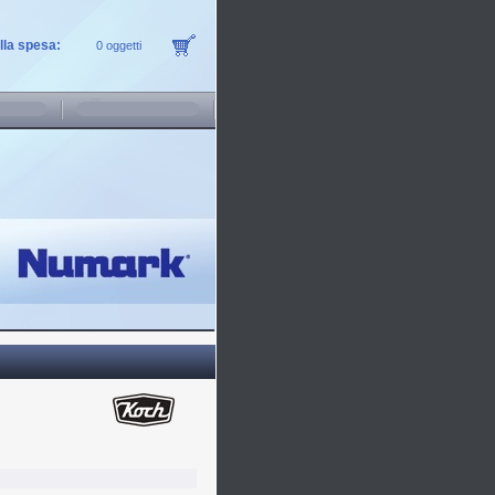
ella spesa:
0 oggetti