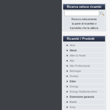
Ricerca veloce ricambi
Ricerca velocemente
la parte di ricambio o
il prodotto che la utilizza
Ricambi / Prodotti
Akai
Alesis
Allen & Heath
Alto
Alto Professional
Behringer
Dunlop
Eden
Energy
Energy Radiomicrofoni
Estensione garanzia
Koch
Korg