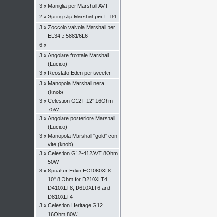
3 x
Maniglia per Marshall AVT
2 x
Spring clip Marshall per EL84
3 x
Zoccolo valvola Marshall per
EL34 e 5881/6L6
6 x
3 x
Angolare frontale Marshall
(Lucido)
3 x
Reostato Eden per tweeter
3 x
Manopola Marshall nera
(knob)
3 x
Celestion G12T 12" 16Ohm
75W
3 x
Angolare posteriore Marshall
(Lucido)
3 x
Manopola Marshall "gold" con
vite (knob)
3 x
Celestion G12-412AVT 8Ohm
50W
3 x
Speaker Eden EC1060XL8
10" 8 Ohm for D210XLT4,
D410XLT8, D610XLT6 and
D810XLT4
3 x
Celestion Heritage G12
16Ohm 80W