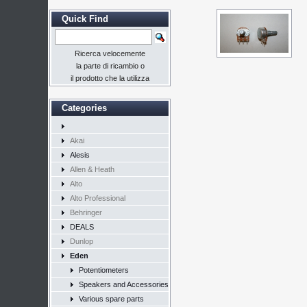
Quick Find
Ricerca velocemente
la parte di ricambio o
il prodotto che la utilizza
Categories
Akai
Alesis
Allen & Heath
Alto
Alto Professional
Behringer
DEALS
Dunlop
Eden
Potentiometers
Speakers and Accessories
Various spare parts