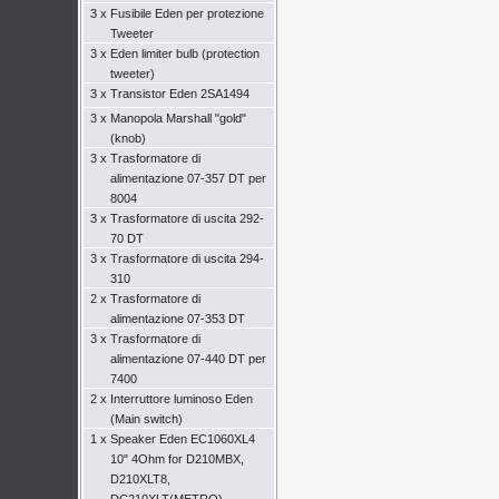
3 x
Fusibile Eden per protezione
Tweeter
3 x
Eden limiter bulb (protection
tweeter)
3 x
Transistor Eden 2SA1494
3 x
Manopola Marshall "gold"
(knob)
3 x
Trasformatore di
alimentazione 07-357 DT per
8004
3 x
Trasformatore di uscita 292-
70 DT
3 x
Trasformatore di uscita 294-
310
2 x
Trasformatore di
alimentazione 07-353 DT
3 x
Trasformatore di
alimentazione 07-440 DT per
7400
2 x
Interruttore luminoso Eden
(Main switch)
1 x
Speaker Eden EC1060XL4
10" 4Ohm for D210MBX,
D210XLT8,