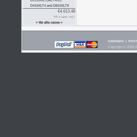
DC210XLT(METRO),
D410XLT4 and D810XLT8
€4.613,48
IVA e sped. escl.
> Vai alla cassa <
GARANZIA
|
POST
Copyright © 2006-2