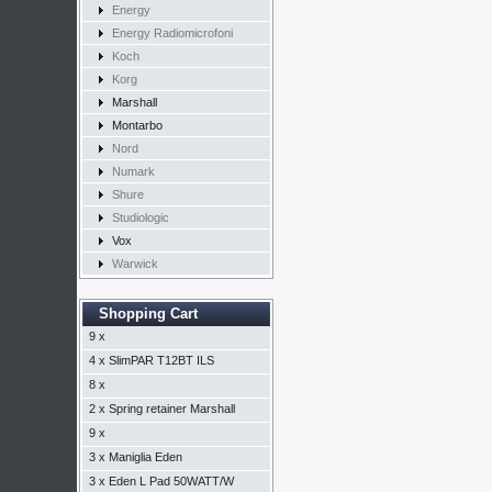
Energy
Energy Radiomicrofoni
Koch
Korg
Marshall
Montarbo
Nord
Numark
Shure
Studiologic
Vox
Warwick
Shopping Cart
9 x
4 x
SlimPAR T12BT ILS
8 x
2 x
Spring retainer Marshall
9 x
3 x
Maniglia Eden
3 x
Eden L Pad 50WATT/W