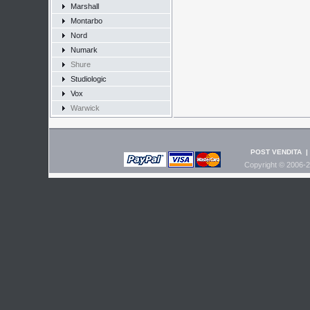
Marshall
Montarbo
Nord
Numark
Shure
Studiologic
Vox
Warwick
POST VENDITA
|
Copyright © 2006-2