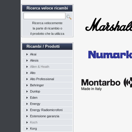
Ricerca veloce ricambi
Ricerca velocemente
la parte di ricambio o
il prodotto che la utilizza
Ricambi / Prodotti
Akai
Alesis
Allen & Heath
Alto
Alto Professional
Behringer
Dunlop
Eden
Energy
Energy Radiomicrofoni
Estensione garanzia
Koch
Korg