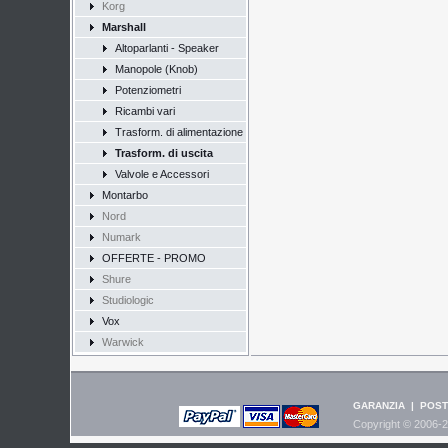
Korg
Marshall
Altoparlanti - Speaker
Manopole (Knob)
Potenziometri
Ricambi vari
Trasform. di alimentazione
Trasform. di uscita
Valvole e Accessori
Montarbo
Nord
Numark
OFFERTE - PROMO
Shure
Studiologic
Vox
Warwick
GARANZIA
|
POST
Copyright © 2006-2