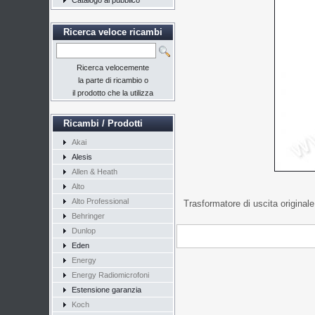
Catalogo al pubblico
Ricerca veloce ricambi
Ricerca velocemente
la parte di ricambio o
il prodotto che la utilizza
Ricambi / Prodotti
Akai
Alesis
Allen & Heath
Alto
Alto Professional
Trasformatore di uscita originale
Behringer
Dunlop
Eden
Energy
Energy Radiomicrofoni
Estensione garanzia
Koch