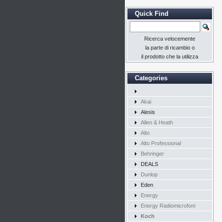
Quick Find
Ricerca velocemente
la parte di ricambio o
il prodotto che la utilizza
Categories
Akai
Alesis
Allen & Heath
Alto
Alto Professional
Behringer
DEALS
Dunlop
Eden
Energy
Energy Radiomicrofoni
Koch