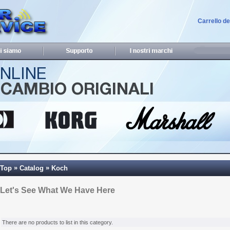
Carrello d
»
»
Top
Catalog
Koch
Let's See What We Have Here
There are no products to list in this category.