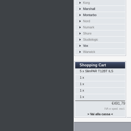
Korg
Marshall
Montarbo
Nord
Numark
Shure
Studiologic
Vox
Warwick
Shopping Cart
5 x
SlimPAR T12BT ILS
1 x
1 x
1 x
1 x
€491,79
IVA e sped. escl.
> Vai alla cassa <