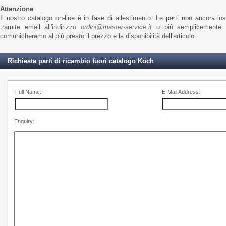
Attenzione
:
Il nostro catalogo on-line è in fase di allestimento. Le parti non ancora in
tramite email all'indirizzo
ordini@master-service.it
o più semplicemente t
comunicheremo al più presto il prezzo e la disponibilità dell'articolo.
Richiesta parti di ricambio fuori catalogo Koch
Full Name:
E-Mail Address:
Enquiry: