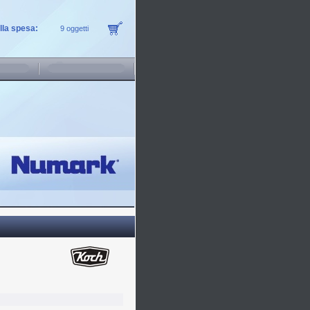
ella spesa:
9 oggetti