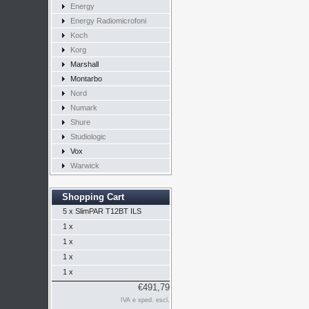
Energy
Energy Radiomicrofoni
Koch
Korg
Marshall
Montarbo
Nord
Numark
Shure
Studiologic
Vox
Warwick
Shopping Cart
5 x
SlimPAR T12BT ILS
1 x
1 x
1 x
1 x
€491,79
IVA e sped. escl.