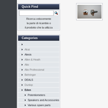
Quick Find
Ricerca velocemente
la parte di ricambio o
il prodotto che la utilizza
Categories
Akai
Alesis
Allen & Heath
Alto
Alto Professional
Behringer
DEALS
Dunlop
Eden
Potentiometers
Speakers and Accessories
Various spare parts