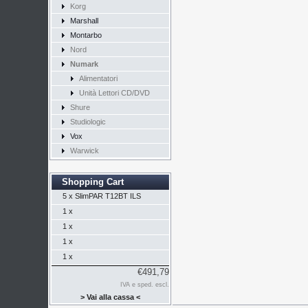
Korg
Marshall
Montarbo
Nord
Numark
Alimentatori
Unità Lettori CD/DVD
Shure
Studiologic
Vox
Warwick
Shopping Cart
5 x
SlimPAR T12BT ILS
1 x
1 x
1 x
1 x
€491,79
IVA e sped. escl.
> Vai alla cassa <