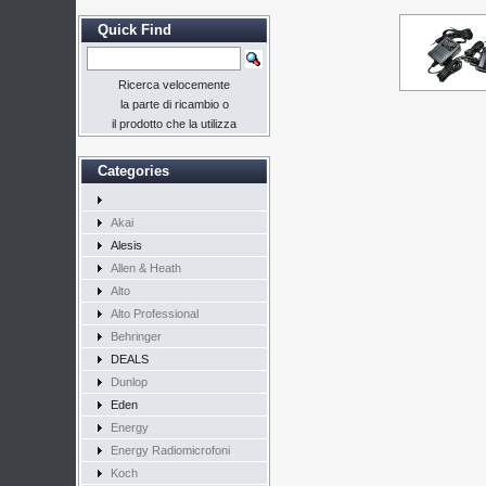
Quick Find
Ricerca velocemente
la parte di ricambio o
il prodotto che la utilizza
Categories
Akai
Alesis
Allen & Heath
Alto
Alto Professional
Behringer
DEALS
Dunlop
Eden
Energy
Energy Radiomicrofoni
Koch