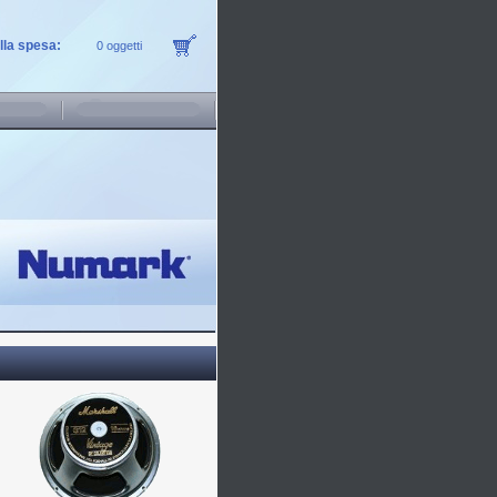
ella spesa:
0 oggetti