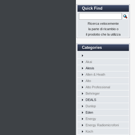
Quick Find
Ricerca velocemente
la parte di ricambio o
il prodotto che la utilizza
Categories
Akai
Alesis
Allen & Heath
Alto
Alto Professional
Behringer
DEALS
Dunlop
Eden
Energy
Energy Radiomicrofoni
Koch