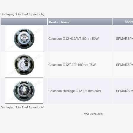
Displaying
1
to
3
(of
3
products)
+
Mode
Product Name
Celestion G12-412AVT 8Ohm 50W
SPMARSPK
Celestion G12T 12" 16Ohm 75W
SPMARSPK
Celestion Heritage G12 16Ohm 80W
SPMARSPK
Displaying
1
to
3
(of
3
products)
- VAT excluded -