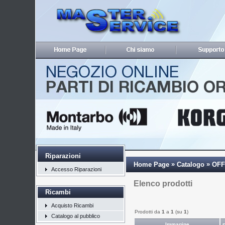
Riparazioni
»
»
Home Page
Catalogo
OFF
Accesso Riparazioni
Elenco prodotti
Ricambi
Acquisto Ricambi
Prodotti da
1
a
1
(su
1
)
Catalogo al pubblico
Immagine