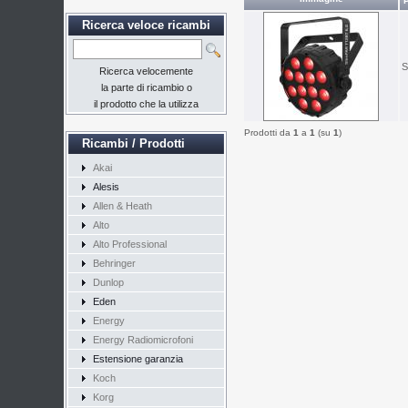
Ricerca veloce ricambi
S
Ricerca velocemente
la parte di ricambio o
il prodotto che la utilizza
Prodotti da
1
a
1
(su
1
)
Ricambi / Prodotti
Akai
Alesis
Allen & Heath
Alto
Alto Professional
Behringer
Dunlop
Eden
Energy
Energy Radiomicrofoni
Estensione garanzia
Koch
Korg