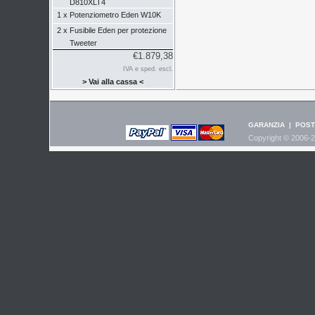
D810XLT4
1 x
Potenziometro Eden W10K
2 x
Fusibile Eden per protezione
Tweeter
€1.879,38
IVA e sped. escl.
> Vai alla cassa <
GARANZIA
|
POST
Copyright © 2006-2