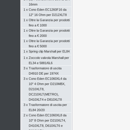
16mm
1 x
Cono Eden EC1260F16 da
12" 16 Ohm per D212XLT8
1 x
Oltre la Garanzia per prodotti
fino a € 1000
1 x
Oltre la Garanzia per prodotti
fino a € 2000
1 x
Oltre la Garanzia per prodotti
fino a € 5000
1 x
Spring clip Marshall per EL84
1 x
Zoccolo valvola Marshall per
EL34 e 5881/6L6
3 x
Trasformatore di uscita
D4910 DE per 1974X
3 x
Cono Eden EC1060XL4 da
10" 4 Ohm per D210MBX,
D210XLT8,
DC210XLT(METRO),
D410XLT4 e D810XLT8
3 x
Trasformatore di uscita per
EL84 20/20
2 x
Cono Eden EC1060XL8 da
10" 8 Ohm per D210XLT4,
D410XLT8, D610XLT6 e