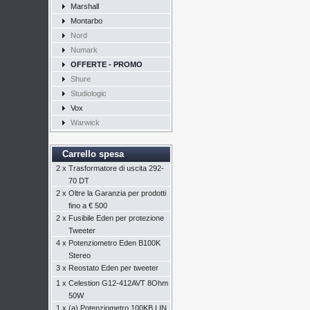
Marshall
Montarbo
Nord
Numark
OFFERTE - PROMO
Shure
Studiologic
Vox
Warwick
Carrello spesa
2 x
Trasformatore di uscita 292-
70 DT
2 x
Oltre la Garanzia per prodotti
fino a € 500
2 x
Fusibile Eden per protezione
Tweeter
4 x
Potenziometro Eden B100K
Stereo
3 x
Reostato Eden per tweeter
1 x
Celestion G12-412AVT 8Ohm
50W
1 x
(a) Potenziometro 100KB LIN