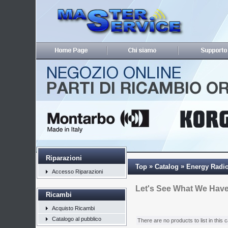
Riparazioni
»
»
Top
Catalog
Energy Radi
Accesso Riparazioni
Let's See What We Hav
Ricambi
Acquisto Ricambi
Catalogo al pubblico
There are no products to list in this 