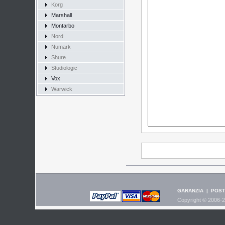
Korg
Marshall
Montarbo
Nord
Numark
Shure
Studiologic
Vox
Warwick
GARANZIA
|
POST
Copyright © 2006-2