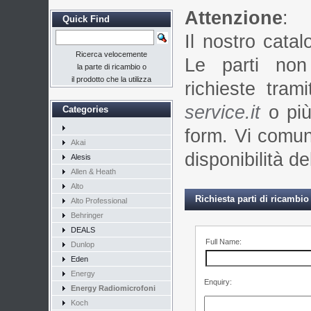
Attenzione
:
Quick Find
Il nostro catal
Ricerca velocemente
Le parti non
la parte di ricambio o
il prodotto che la utilizza
richieste trami
service.it
o più
Categories
form. Vi comun
Akai
disponibilità del
Alesis
Allen & Heath
Alto
Richiesta parti di ricambi
Alto Professional
Behringer
DEALS
Full Name:
Dunlop
Eden
Energy
Enquiry:
Energy Radiomicrofoni
Koch